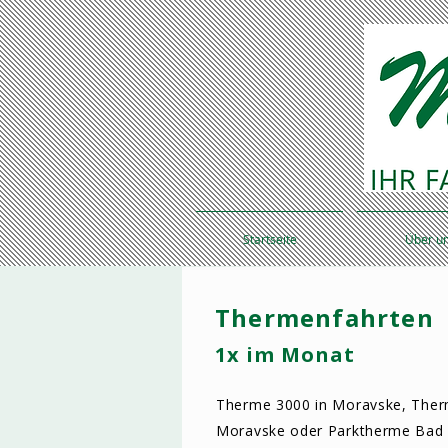
Startseite
Über u
Thermenfahrten
1x im Monat
Therme 3000 in Moravske, Therm
Moravske oder Parktherme Bad 