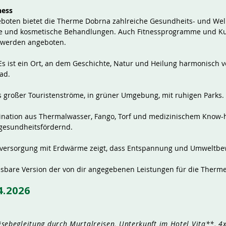
ness
boten bietet die Therme Dobrna zahlreiche Gesundheits- und We
e und kosmetische Behandlungen. Auch Fitnessprogramme und Ku
 werden angeboten.
s ist ein Ort, an dem Geschichte, Natur und Heilung harmonisch
ad.
 großer Touristenströme, in grüner Umgebung, mit ruhigen Parks.
nation aus Thermalwasser, Fango, Torf und medizinischem Know-
gesundheitsfördernd.
versorgung mit Erdwärme zeigt, dass Entspannung und Umweltbe
t lesbare Version der von dir angegebenen Leistungen für die Therm
04.2026
sebegleitung durch Murtalreisen, Unterkunft im Hotel Vita**, 4x