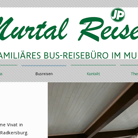
ns
Busreisen
Kontakt
The
e Vivat in
Radkersburg.